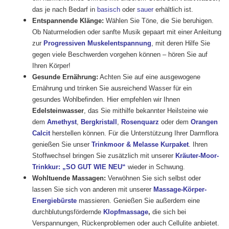
das je nach Bedarf in
basisch
oder
sauer
erhältlich ist.
Entspannende Klänge:
Wählen Sie Töne, die Sie beruhigen.
Ob Naturmelodien oder sanfte Musik gepaart mit einer Anleitung
zur
Progressiven Muskelentspannung
, mit deren Hilfe Sie
gegen viele Beschwerden vorgehen können – hören Sie auf
Ihren Körper!
Gesunde Ernährung:
Achten Sie auf eine ausgewogene
Ernährung und trinken Sie ausreichend Wasser für ein
gesundes Wohlbefinden. Hier empfehlen wir Ihnen
Edelsteinwasser
, das Sie mithilfe bekannter Heilsteine wie
dem
Amethyst
,
Bergkristall
,
Rosenquarz
oder dem
Orangen
Calcit
herstellen können. Für die Unterstützung Ihrer Darmflora
genießen Sie unser
Trinkmoor & Melasse Kurpaket
. Ihren
Stoffwechsel bringen Sie zusätzlich mit unserer
Kräuter-Moor-
Trinkkur: „SO GUT WIE NEU“
wieder in Schwung.
Wohltuende Massagen:
Verwöhnen Sie sich selbst oder
lassen Sie sich von anderen mit unserer
Massage-Körper-
Energiebürste
massieren. Genießen Sie außerdem eine
durchblutungsfördernde
Klopfmassage
,
die sich bei
Verspannungen, Rückenproblemen oder auch Cellulite anbietet.