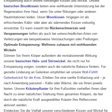
Entspannung durch unsere vielfältigen Kissen und Wickel. Unsere
basischen Brustkissen
bieten eine wohltuende Unterstützung bei der
Regeneration Ihrer Haut, wenn Sie unter Rötungen oder anderen
Hautirritationen leiden. Unser
Moorkissen
hingegen ist als
erfrischendes Kälte- oder aber als wärmendes Kissen vielseitig
einsetzbar. Es kann sowohl bei
Rückenschmerzen und
Verspannungen
helfen als auch bei unterschiedlichen Arten von
Verletzungen wie beispielsweise Verstauchungen oder Prellungen.
Optimale Entspannung: Wellness zuhause mit wohltuenden
Wickeln
Gönnen Sie Ihrem Körper außerdem die revitalisierende Wirkung
unserer
basischen Hals- und Stirnwickel
, die nicht nur für
Entspannung sorgen, sondern auch die natürliche Balance fördern.
Für
gezielte Linderung an Gelenken empfehlen wir unsere
Woll-Fühl®
Gelenkwickel für die Knie
.
Erleben Sie eine sanfte Entlastung und – je
nach Anwendung passend – Kälte oder Wärme, die sie Ihnen jeweils
bieten. Unsere
Kräuterpflaster
für Ihre Fußsohlen verhelfen Ihnen über
Nacht zu einer natürlichen Stärkung Ihres gesamten Körpers, da hier
durch die natürliche Kraft ausgewählter Kräuter Ihre Reflexzonen
aktiviert werden.
Entdecken Sie die Vielfalt unserer verschiedenen Kissen und Wickel für