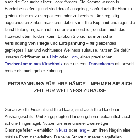
auch die Gesundheit Ihrer Haare fördern. Die Kämme wurden in
Handarbeit gefertigt und sind darauf ausgelegt, sanft durch Ihr Haar zu
gleiten, ohne es zu strapazieren oder zu brechen. Die sorgfältig
abgerundeten Zinken massieren dabei sanft Ihre Kopfhaut und regen die
Durchblutung an, was nicht nur entspannend ist, sondern auch das
Haarwachstum fördern kann. Erleben Sie die
harmonische
Verbindung von Pflege und Entspannung
– für glänzendes,
gepflegtes Haar und wohltuende Wellness zuhause. Nutzen Sie dafür
unseren
Griffkamm aus
Holz
oder
Horn
,
einen praktischen
Taschenkamm aus Kirschholz
oder unseren
Damenkamm
mit sowohl
breiter als auch grober Zahnung.
ENTSPANNUNG FÜR IHRE HÄNDE – NEHMEN SIE SICH
ZEIT FÜR WELLNESS ZUHAUSE
Genau wie Ihr Gesicht und Ihre Haare, sind auch Ihre Hände ein
Aushängeschild. Und zu gepflegten Händen gehören bekanntlich auch
schöne Fingernägel. Nutzen Sie eine unserer zweiseitigen
Glasnagelfeilen – erhältlich in
kurz
oder
lang
–, um Ihren Nägeln eine
präzise Form zu verleihen. Die feine Struktur unserer Nagelfeilen