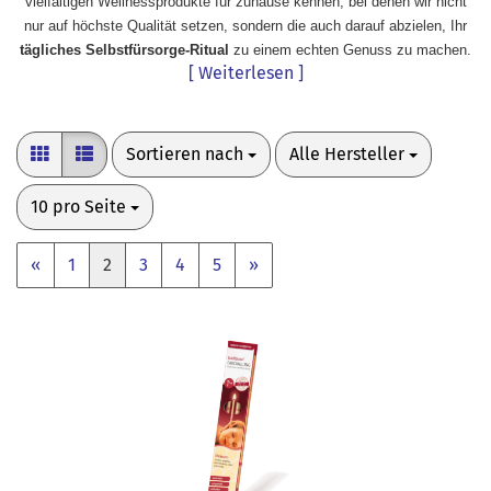
vielfältigen Wellnessprodukte für zuhause kennen, bei denen wir nicht
nur auf höchste Qualität setzen, sondern die auch darauf abzielen, Ihr
tägliches Selbstfürsorge-Ritual
zu einem echten Genuss zu machen.
[ Weiterlesen ]
Sortieren nach
pro Seite
Sortieren nach
Alle Hersteller
pro Seite
10 pro Seite
«
1
2
3
4
5
»