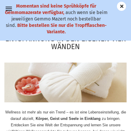
Momentan sind keine Sprühköpfe für
✆ 0911-61 79
Gemmomazerate verfügbar,
auch wenn sie beim
25
jeweiligen Gemmo Mazert noch bestellbar
sind.
Bitte bestellen Sie nur die Tropfflaschen-
WELLNESS ZUHAUSE –
Variante.
ENTSPANNUNG IN DEN EIGENEN VIER
WÄNDEN
Wellness ist mehr als nur ein Trend – es ist eine Lebenseinstellung, die
darauf abzielt,
Körper, Geist und Seele in Einklang
zu bringen.
Entdecken Sie eine Welt der Entspannung und lernen Sie unsere