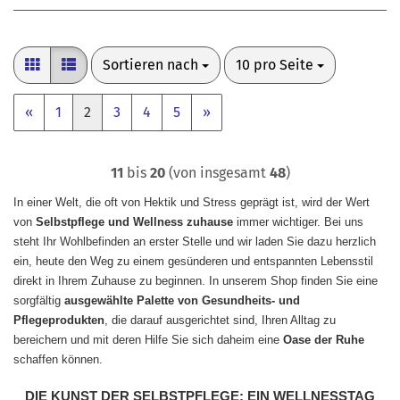
Sortieren nach
pro Seite
Sortieren nach
10 pro Seite
«
1
2
3
4
5
»
11
bis
20
(von insgesamt
48
)
In einer Welt, die oft von Hektik und Stress geprägt ist, wird der Wert
von
Selbstpflege und Wellness zuhause
immer wichtiger. Bei uns
steht Ihr Wohlbefinden an erster Stelle und wir laden Sie dazu herzlich
ein, heute den Weg zu einem gesünderen und entspannten Lebensstil
direkt in Ihrem Zuhause zu beginnen. In unserem Shop finden Sie eine
sorgfältig
ausgewählte Palette von Gesundheits- und
Pflegeprodukten
, die darauf ausgerichtet sind, Ihren Alltag zu
bereichern und mit deren Hilfe Sie sich daheim eine
Oase der Ruhe
schaffen können.
DIE KUNST DER SELBSTPFLEGE: EIN WELLNESSTAG