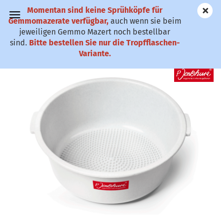
Momentan sind keine Sprühköpfe für
✆ 0911-61 79
Gemmomazerate verfügbar,
auch wenn sie beim
25
jeweiligen Gemmo Mazert noch bestellbar
sind.
Bitte bestellen Sie nur die Tropfflaschen-
P. Jentschura Fußbadewanne
Variante.
(Art.Nr.:
JFBW
)