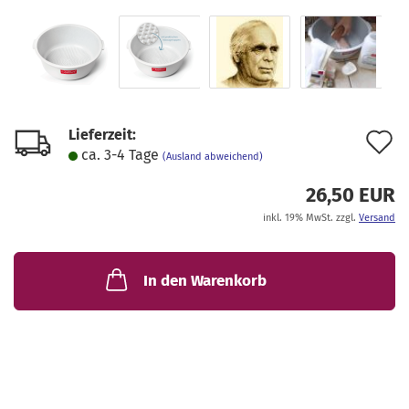
Lieferzeit:
A
ca. 3-4 Tage
(Ausland abweichend)
d
26,50 EUR
M
inkl. 19% MwSt. zzgl.
Versand
In den Warenkorb