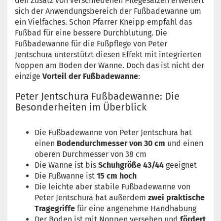
den Zusatz von verschiedenen Pflegesalzen erweitert
sich der Anwendungsbereich der Fußbadewanne um
ein Vielfaches. Schon Pfarrer Kneipp empfahl das
Fußbad für eine bessere Durchblutung. Die
Fußbadewanne für die Fußpflege von Peter
Jentschura unterstützt diesen Effekt mit integrierten
Noppen am Boden der Wanne. Doch das ist nicht der
einzige
Vorteil der Fußbadewanne
:
Peter Jentschura Fußbadewanne: Die
Besonderheiten im Überblick
Die Fußbadewanne von Peter Jentschura hat
einen
Bodendurchmesser von 30 cm
und einen
oberen Durchmesser von 38 cm
Die Wanne ist bis
Schuhgröße 43/44
geeignet
Die Fußwanne ist
15 cm hoch
Die leichte aber stabile Fußbadewanne von
Peter Jentschura hat außerdem
zwei praktische
Tragegriffe
für eine angenehme Handhabung
Der Boden ist mit Noppen versehen und
fördert