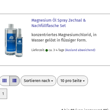
Magnesium Öl Spray Zechsal &
Nachfüllflasche Set
konzentriertes Magnesiumchlorid, in
Wasser gelöst in flüssiger Form.
Lieferzeit:
ca. 3-4 Tage
(Ausland abweichend)
Sortieren nach
pro Seite
Sortieren nach
10 pro Seite
1