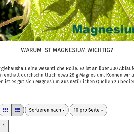
WARUM IST MAGNESIUM WICHTIG?
giehaushalt eine wesentliche Rolle. Es ist an über 300 Ablä
en enthält durchschnittlich etwa 28 g Magnesium. Können wir 
en ist es gut sich Magnesium aus natürlichen Quellen zu bedie
Sortieren nach
pro Seite
Sortieren nach
10 pro Seite
1