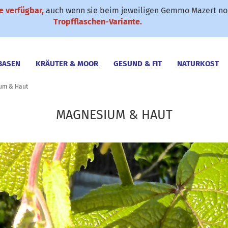
 verfügbar,
auch wenn sie beim jeweiligen Gemmo Mazert noc
✆ 0911-61 79 25
SONDERANGEBOTE
Suche...
Tropfflaschen-Variante.
BASEN
KRÄUTER & MOOR
GESUND & FIT
NATURKOST
um & Haut
MAGNESIUM & HAUT