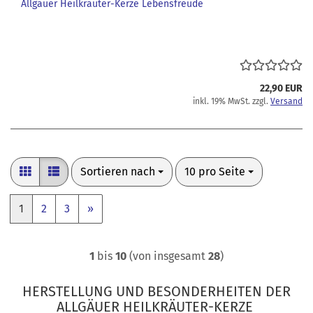
Allgäuer Heilkräuter-Kerze Lebensfreude
22,90 EUR
inkl. 19% MwSt. zzgl.
Versand
Sortieren nach
pro Seite
Sortieren nach
10 pro Seite
1
2
3
»
1
bis
10
(von insgesamt
28
)
HERSTELLUNG UND BESONDERHEITEN DER
ALLGÄUER HEILKRÄUTER-KERZE