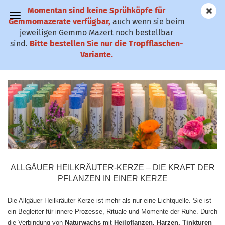
Momentan sind keine Sprühköpfe für
✆ 0911-61 79
Gemmomazerate verfügbar,
auch wenn sie beim
25
jeweiligen Gemmo Mazert noch bestellbar
sind.
Bitte bestellen Sie nur die Tropfflaschen-
ALLGÄUER HEILKRÄUTER KERZEN
Variante.
ALLGÄUER HEILKRÄUTER-KERZE – DIE KRAFT DER
PFLANZEN IN EINER KERZE
Die Allgäuer Heilkräuter-Kerze ist mehr als nur eine Lichtquelle. Sie ist
ein Begleiter für innere Prozesse, Rituale und Momente der Ruhe. Durch
die Verbindung von
Naturwachs
mit
Heilpflanzen, Harzen, Tinkturen