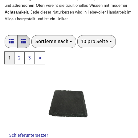
und
ätherischen Ölen
vereint sie traditionelles Wissen mit moderner
Achtsamkeit
. Jede dieser Naturkerzen wird in liebevoller Handarbeit im
Allgäu hergestellt und ist ein Unikat.
Sortieren nach
pro Seite
Sortieren nach
10 pro Seite
1
2
3
»
Schieferuntersetzer