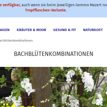
 verfügbar,
auch wenn sie beim jeweiligen Gemmo Mazert noc
✆ 0911-61 79 25
SONDERANGEBOTE
Suche...
Tropfflaschen-Variante.
BASEN
KRÄUTER & MOOR
GESUND & FIT
NATURKOST
achblütenkombinationen
& HAUSHALT
TIERPRODUKTE
GESCHENKE
DÜFTE DER 
BACHBLÜTENKOMBINATIONEN