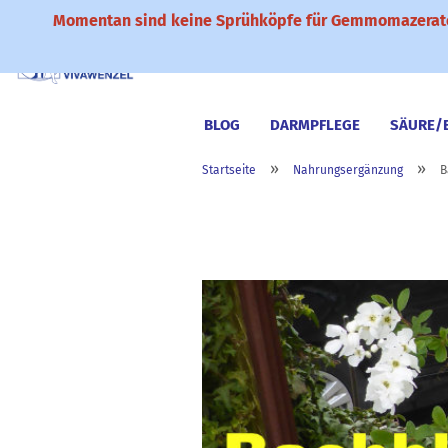
Momentan sind keine Sprühköpfe für Gemmomazerate
BLOG
DARMPFLEGE
SÄURE/
»
»
Startseite
Nahrungsergänzung
B
NAHRUNGSERGÄNZUNG
KÜCHE 
BÜCHER & CD