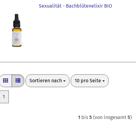
Sexualität - Bachblütenelixir BIO
Sortieren nach
pro Seite
Sortieren nach
10 pro Seite
1
1
bis
5
(von insgesamt
5
)