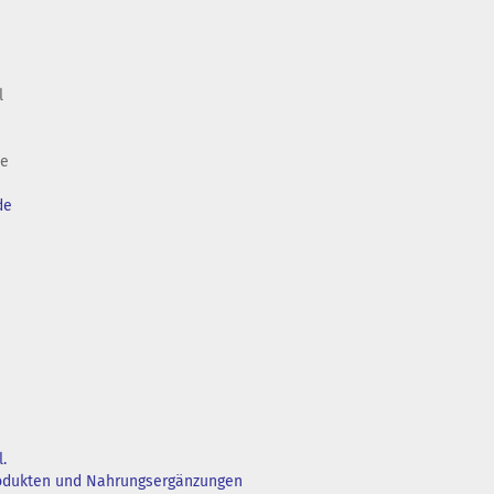
l
de
de
.
rodukten und Nahrungsergänzungen