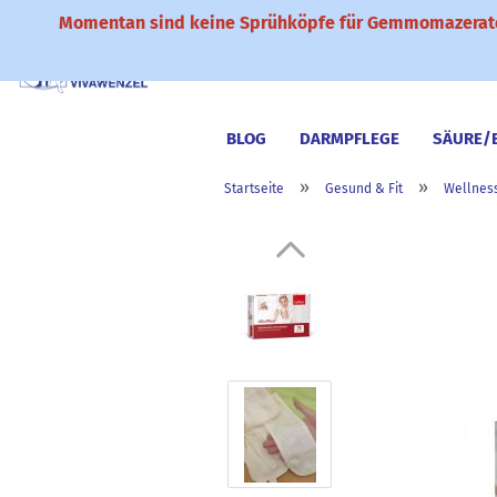
Momentan sind keine Sprühköpfe für Gemmomazerate
BLOG
DARMPFLEGE
SÄURE/
»
»
Startseite
Gesund & Fit
Wellnes