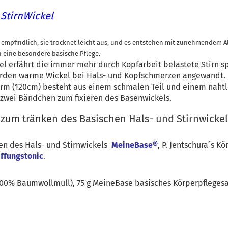
 StirnWickel
 empfindlich, sie trocknet leicht aus, und es entstehen mit zunehmendem Alt
h eine besondere basische Pflege.
el erfährt die immer mehr durch Kopfarbeit belastete Stirn s
urden warme Wickel bei Hals- und Kopfschmerzen angewandt.
orm (120cm) besteht aus einem schmalen Teil und einem naht
t zwei Bändchen zum fixieren des Basenwickels.
um tränken des Basischen Hals- und Stirnwickel
en des Hals- und Stirnwickels
MeineBase®
, P. Jentschura´s K
affungstonic
.
(100% Baumwollmull), 75 g MeineBase basisches Körperpflegesa