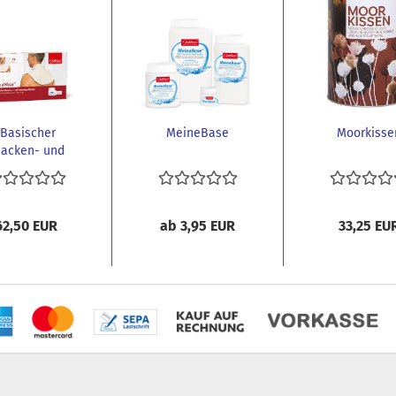
Basischer
MeineBase
Moorkisse
acken- und
nchienWickel
62,50 EUR
ab 3,95 EUR
33,25 EU