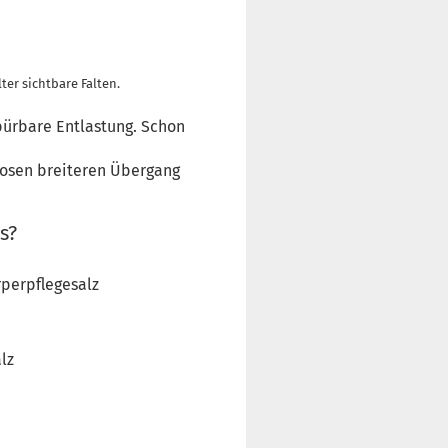
er sichtbare Falten.
pürbare Entlastung. Schon
losen breiteren Übergang
s?
örperpflegesalz
lz