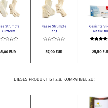
sse Strümpfe
Nasse Strümpfe
Gesichts Vli
- Kurzform
lang
Maske fü
perfekt für
basische
Kinder...
Gesichtspfleg
45,00 EUR
57,00 EUR
25,50 EU
DIESES PRODUKT IST Z.B. KOMPATIBEL ZU: