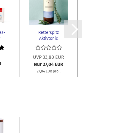
es-
Retterspitz
BasischeStrümpfe
r
Aktivtonic
(Jentschura)
e...
UVP 33,80 EUR
R
45,00 EUR
Nur 27,04 EUR
27,04 EUR pro l