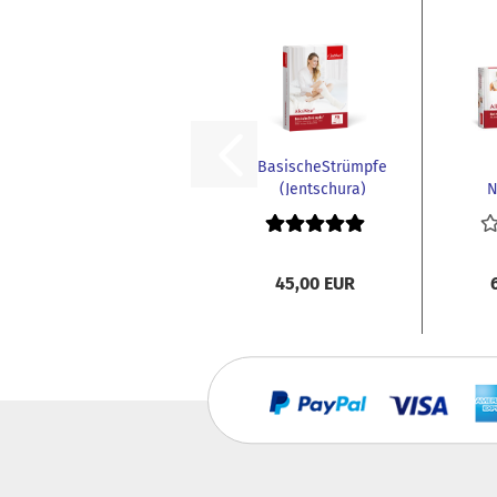
BasischeStrümpfe
(Jentschura)
N
Bro
45,00 EUR