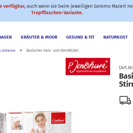
 verfügbar,
auch wenn sie beim jeweiligen Gemmo Mazert noc
✆ 0911-61 79 25
SONDERANGEBOTE
Suche...
Tropfflaschen-Variante.
BASEN
KRÄUTER & MOOR
GESUND & FIT
NATURKOST
»
s zuhause
Basischer Hals- und StirnWickel
(Art.Nr
Bas
Stir