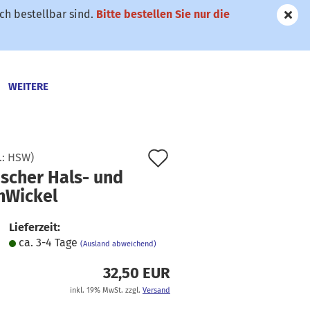
h bestellbar sind.
Bitte bestellen Sie nur die
WEITERE
Auf
.:
HSW
)
ischer Hals- und
den
nWickel
Merkzettel
Lieferzeit:
ca. 3-4 Tage
(Ausland abweichend)
32,50 EUR
inkl. 19% MwSt. zzgl.
Versand