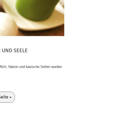
R UND SEELE
 Milch, Natron und basische Seifen wurden
te
Seite