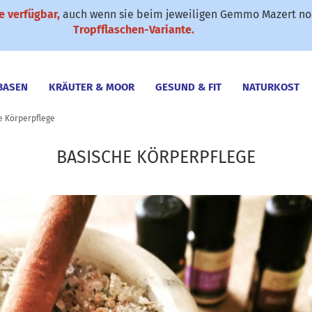
 verfügbar,
auch wenn sie beim jeweiligen Gemmo Mazert noc
✆ 0911-61 79 25
SONDERANGEBOTE
Suche...
Tropfflaschen-Variante.
BASEN
KRÄUTER & MOOR
GESUND & FIT
NATURKOST
e Körperpflege
BASISCHE KÖRPERPFLEGE