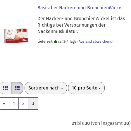
Basischer Nacken- und BronchienWickel
Der Nacken- und BronchienWickel ist das
Richtige bei Verspannungen der
Nackenmuskulatur.
Lieferzeit:
ca. 3-4 Tage
(Ausland abweichend)
Sortieren nach
pro Seite
Sortieren nach
10 pro Seite
«
1
2
3
21
bis
30
(von insgesamt
30
)