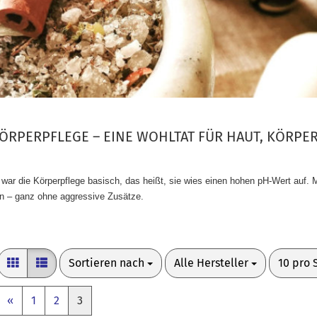
ÖRPERPFLEGE – EINE WOHLTAT FÜR HAUT, KÖRPE
n war die Körperpflege basisch, das heißt, sie wies einen hohen pH-Wert auf.
en – ganz ohne aggressive Zusätze.
Sortieren nach
pro Seite
pro Sei
Sortieren nach
Alle Hersteller
10 pro 
«
1
2
3