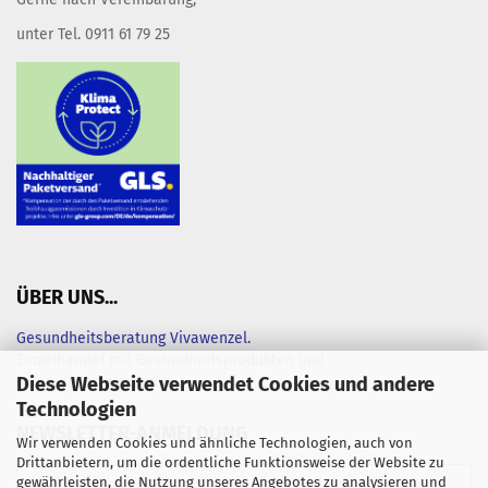
unter Tel. 0911 61 79 25
ÜBER UNS...
Gesundheitsberatung Vivawenzel.
Einzelhandel mit Gesundheitsprodukten und
Diese Webseite verwendet Cookies und andere
Nahrungsergänzungen
Technologien
NEWSLETTER-ANMELDUNG
Wir verwenden Cookies und ähnliche Technologien, auch von
Drittanbietern, um die ordentliche Funktionsweise der Website zu
gewährleisten, die Nutzung unseres Angebotes zu analysieren und