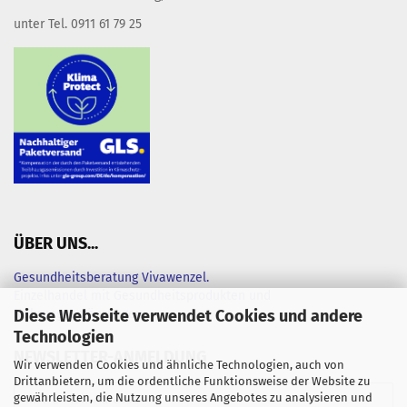
unter Tel. 0911 61 79 25
ÜBER UNS...
Gesundheitsberatung Vivawenzel.
Einzelhandel mit Gesundheitsprodukten und
Diese Webseite verwendet Cookies und andere
Nahrungsergänzungen
Technologien
NEWSLETTER-ANMELDUNG
Wir verwenden Cookies und ähnliche Technologien, auch von
Drittanbietern, um die ordentliche Funktionsweise der Website zu
gewährleisten, die Nutzung unseres Angebotes zu analysieren und