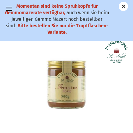
Momentan sind keine Sprühköpfe für
✆ 0911-61 79
Gemmomazerate verfügbar,
auch wenn sie beim
25
jeweiligen Gemmo Mazert noch bestellbar
sind.
Bitte bestellen Sie nur die Tropfflaschen-
Apfelblütenhonig
Variante.
(Art.Nr.:
HFABH
)