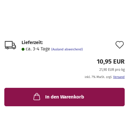
Lieferzeit:
A
ca. 3-4 Tage
(Ausland abweichend)
d
10,95 EUR
M
21,90 EUR pro kg
inkl. 7% MwSt. zzgl.
Versand
In den Warenkorb