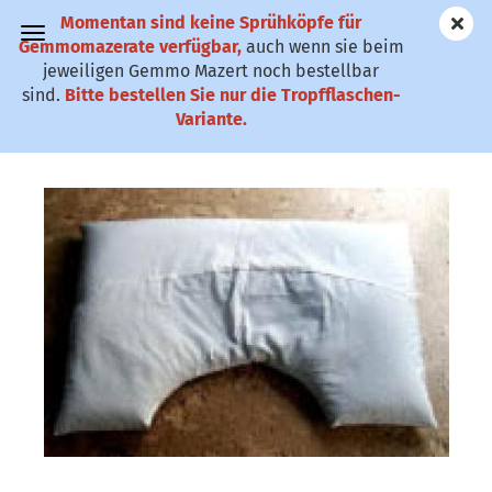
Momentan sind keine Sprühköpfe für
✆ 0911-61 79
Gemmomazerate verfügbar,
auch wenn sie beim
25
jeweiligen Gemmo Mazert noch bestellbar
sind.
Bitte bestellen Sie nur die Tropfflaschen-
Kissenhülle mit 2 Kammern
Variante.
(Art.Nr.:
DSKN
)