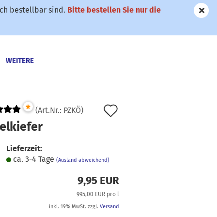
h bestellbar sind.
Bitte bestellen Sie nur die
WEITERE
*
Auf
(Art.Nr.:
PZKÖ
)
den
elkiefer
Merkzettel
Lieferzeit:
ca. 3-4 Tage
(Ausland abweichend)
9,95 EUR
995,00 EUR pro l
inkl. 19% MwSt. zzgl.
Versand