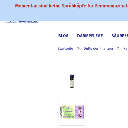
Momentan sind keine Sprühköpfe für Gemmomazerate
BLOG
DARMPFLEGE
SÄURE/
»
»
Startseite
Düfte der Pflanzen
Ra