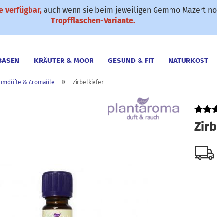
 verfügbar,
auch wenn sie beim jeweiligen Gemmo Mazert noc
✆ 0911-61 79 25
SONDERANGEBOTE
Suche...
Tropfflaschen-Variante.
BASEN
KRÄUTER & MOOR
GESUND & FIT
NATURKOST
»
umdüfte & Aromaöle
Zirbelkiefer
Zirb