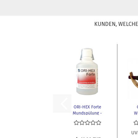
KUNDEN, WELCHE 
ORI-HEX Forte
Mundspülung -
W
Xylitol - kein...
UV