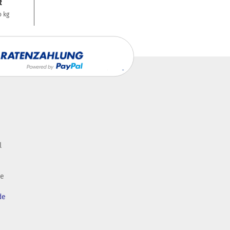
R
o kg
l
de
de