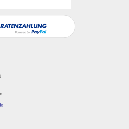
l
de
de