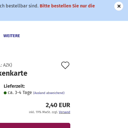
h bestellbar sind.
Bitte bestellen Sie nur die
WEITERE
Auf
.:
AZK
)
kenkarte
den
Merkzettel
Lieferzeit:
ca. 3-4 Tage
(Ausland abweichend)
2,40 EUR
inkl. 19% MwSt. zzgl.
Versand