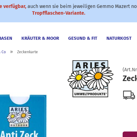
 verfügbar,
auch wenn sie beim jeweiligen Gemmo Mazert noc
✆ 0911-61 79 25
SONDERANGEBOTE
Suche...
Tropfflaschen-Variante.
BASEN
KRÄUTER & MOOR
GESUND & FIT
NATURKOST
»
& Co
Zeckenkarte
(Art.Nr
Zec