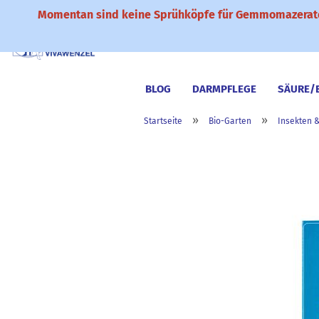
Momentan sind keine Sprühköpfe für Gemmomazerate
BLOG
DARMPFLEGE
SÄURE/
»
»
Startseite
Bio-Garten
Insekten 