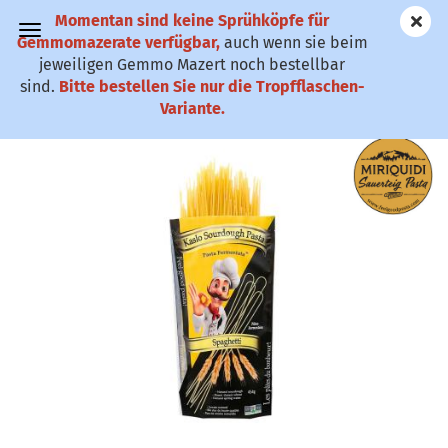
Momentan sind keine Sprühköpfe für
✆ 0911-61 79
Gemmomazerate verfügbar,
auch wenn sie beim
25
jeweiligen Gemmo Mazert noch bestellbar
sind.
Bitte bestellen Sie nur die Tropfflaschen-
Spaghetti Sauerteig Pasta
Variante.
(Art.Nr.:
MSP
)