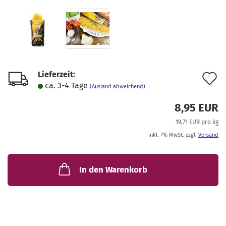
Lieferzeit:
A
ca. 3-4 Tage
(Ausland abweichend)
d
8,95 EUR
M
19,71 EUR pro kg
inkl. 7% MwSt. zzgl.
Versand
In den Warenkorb