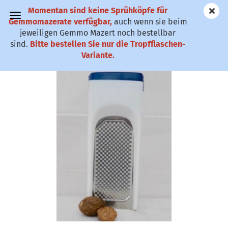
Momentan sind keine Sprühköpfe für
✆ 0911-61 79
Gemmomazerate verfügbar,
auch wenn sie beim
25
jeweiligen Gemmo Mazert noch bestellbar
sind.
Bitte bestellen Sie nur die Tropfflaschen-
Muskatreibe mit Vorratsbehältnis
Variante.
(Art.Nr.:
KMRV
)