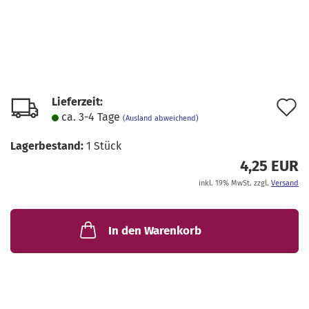
Lieferzeit:
A
ca. 3-4 Tage
(Ausland abweichend)
d
Lagerbestand:
1
Stück
M
4,25 EUR
inkl. 19% MwSt. zzgl.
Versand
In den Warenkorb