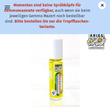
Momentan sind keine Sprühköpfe für
✆ 0911-61 79
Gemmomazerate verfügbar,
auch wenn sie beim
25
jeweiligen Gemmo Mazert noch bestellbar
sind.
Bitte bestellen Sie nur die Tropfflaschen-
Mückenstift Roll-On
Variante.
(Art.Nr.:
AMRO
)