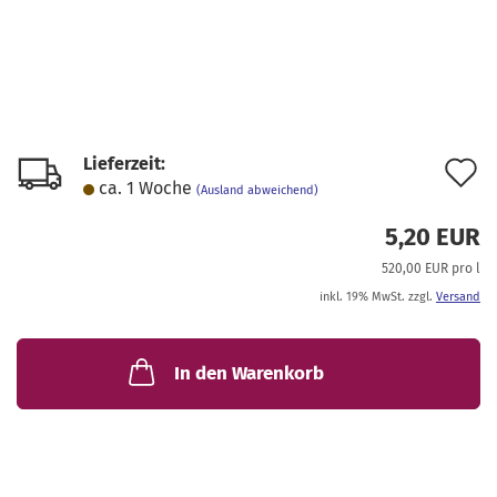
Lieferzeit:
A
ca. 1 Woche
(Ausland abweichend)
d
5,20 EUR
M
520,00 EUR pro l
inkl. 19% MwSt. zzgl.
Versand
In den Warenkorb