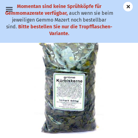
Momentan sind keine Sprühköpfe für
✆ 0911-61 79
Gemmomazerate verfügbar,
auch wenn sie beim
25
jeweiligen Gemmo Mazert noch bestellbar
sind.
Bitte bestellen Sie nur die Tropfflaschen-
Kürbiskerne natur
Variante.
(Art.Nr.:
KKS5
)