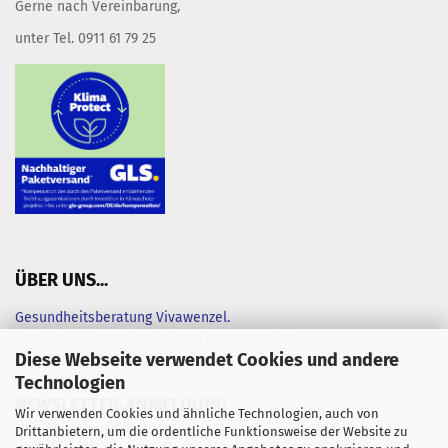
Gerne nach Vereinbarung,
unter Tel. 0911 61 79 25
ÜBER UNS...
Gesundheitsberatung Vivawenzel.
Einzelhandel mit Gesundheitsprodukten und
Diese Webseite verwendet Cookies und andere
Nahrungsergänzungen
Technologien
NEWSLETTER-ANMELDUNG
Wir verwenden Cookies und ähnliche Technologien, auch von
Drittanbietern, um die ordentliche Funktionsweise der Website zu