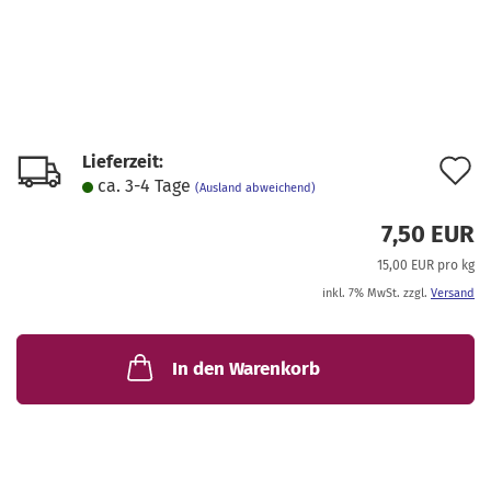
Lieferzeit:
A
ca. 3-4 Tage
(Ausland abweichend)
d
7,50 EUR
M
15,00 EUR pro kg
inkl. 7% MwSt. zzgl.
Versand
In den Warenkorb