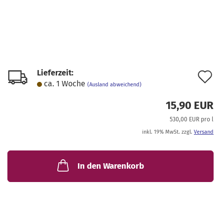
Lieferzeit:
A
ca. 1 Woche
(Ausland abweichend)
d
15,90 EUR
M
530,00 EUR pro l
inkl. 19% MwSt. zzgl.
Versand
In den Warenkorb