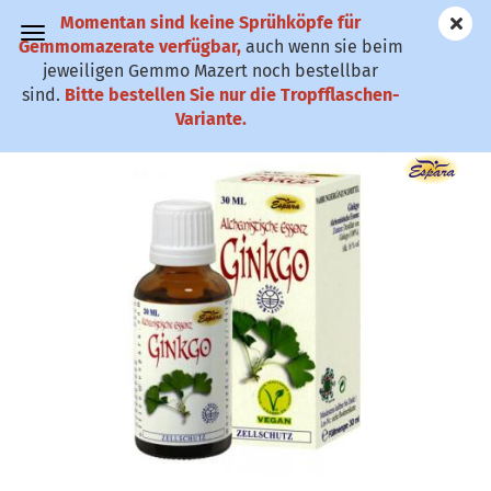
Momentan sind keine Sprühköpfe für
✆ 0911-61 79
Gemmomazerate verfügbar,
auch wenn sie beim
25
jeweiligen Gemmo Mazert noch bestellbar
sind.
Bitte bestellen Sie nur die Tropfflaschen-
Ginkgo Alchemistische Essenz - Gehirn
Variante.
(Art.Nr.:
GKK
)