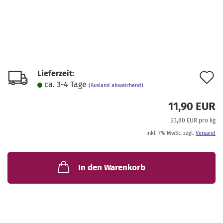
Lieferzeit:
A
ca. 3-4 Tage
(Ausland abweichend)
d
11,90 EUR
M
23,80 EUR pro kg
inkl. 7% MwSt. zzgl.
Versand
In den Warenkorb