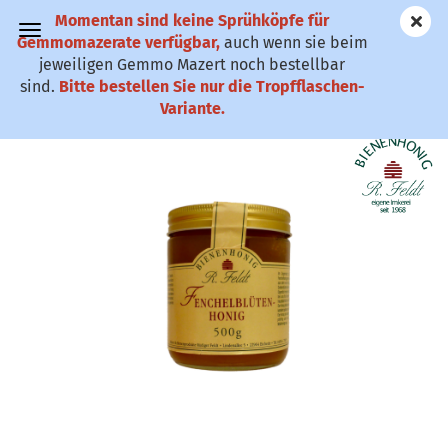
Momentan sind keine Sprühköpfe für
✆ 0911-61 79
Gemmomazerate verfügbar,
auch wenn sie beim
25
jeweiligen Gemmo Mazert noch bestellbar
sind.
Bitte bestellen Sie nur die Tropfflaschen-
Fenchelblütenhonig
Variante.
(Art.Nr.:
FFBH
)