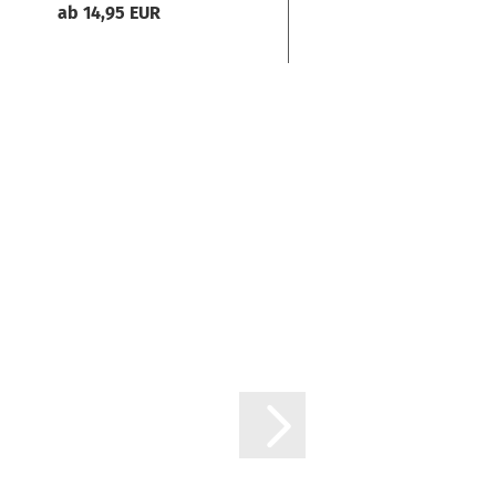
ab 14,95 EUR
14,90 E
496,67 EUR p