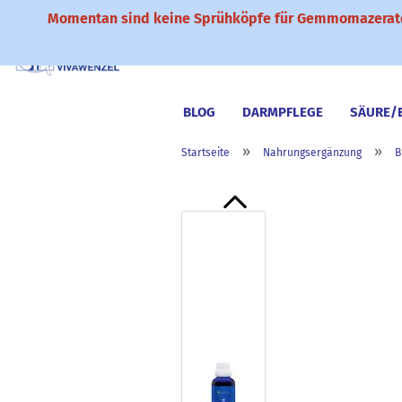
Momentan sind keine Sprühköpfe für Gemmomazerate
BLOG
DARMPFLEGE
SÄURE/
»
»
Startseite
Nahrungsergänzung
B
NAHRUNGSERGÄNZUNG
KÜCHE 
BÜCHER & CD