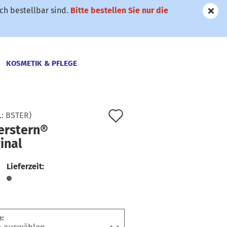
h bestellbar sind.
Bitte bestellen Sie nur die
KOSMETIK & PFLEGE
PFLANZEN
BIO-GARTEN
Auf
.:
BSTER
)
erstern®
den
inal
Merkzettel
Lieferzeit:
: