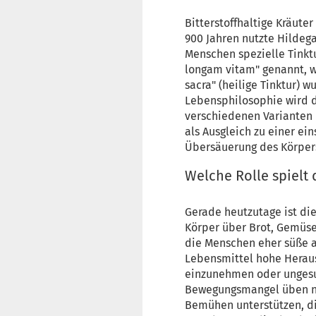
Bitterstoffhaltige Kräute
900 Jahren nutzte Hildega
Menschen spezielle Tinktu
longam vitam" genannt, w
sacra" (heilige Tinktur) 
Lebensphilosophie wird d
verschiedenen Varianten 
als Ausgleich zu einer e
Übersäuerung des Körper
Welche Rolle spielt 
Gerade heutzutage ist di
Körper über Brot, Gemüse
die Menschen eher süße a
Lebensmittel hohe Heraus
einzunehmen oder ungesun
Bewegungsmangel üben neg
Bemühen unterstützen, di