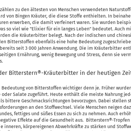
r zählen zu den ältesten von Menschen verwendeten Naturstoff
rd von Bingen Kräuter, die diese Stoffe enthielten. In beina
ren erwerben, die damit verfeinert waren. Sie wurden beispie
as so viel wie "Elixier für ein langes Leben" bedeutet. Auch 
wurden die Kräuterbitter belegt. Nach der indischen und chine
en Bitterstoffen ebenfalls eine hohe Bedeutung zugeschrieben.
bereits seit 3 000 Jahren Anwendung. Die im Kräuterbitter ent
inseitigen Ernährung, wenig Bewegung und Stress, denn sie ver
s.
der Bitterstern®-Kräuterbitter in der heutigen Zei
e Bedeutung von Bitterstoffen wichtiger denn je. Früher wurd
 oder Salate zugeführt. Heute enthält die meiste Nahrung jed
ls bittere Geschmacksrichtungen bevorzugen. Dabei stellen st
forderungen an den Stoffwechsel. Viele Menschen neigen daz
des, fettiges und süßes Essen zu sich zu nehmen. Auch erhöh
ative Effekte auf die Gesundheit aus. Bitterstern®-Tropfen 
e inneren, körpereigenen Abwehrkräfte zu stärken und Stoff