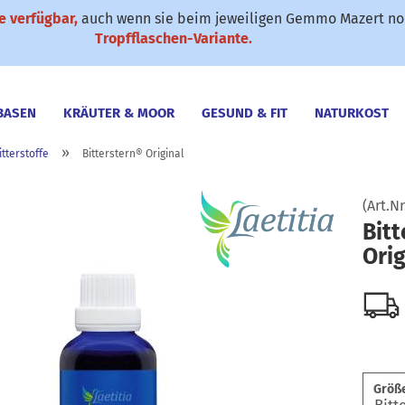
 verfügbar,
auch wenn sie beim jeweiligen Gemmo Mazert noc
✆ 0911-61 79 25
SONDERANGEBOTE
Suche...
Tropfflaschen-Variante.
BASEN
KRÄUTER & MOOR
GESUND & FIT
NATURKOST
»
itterstoffe
Bitterstern® Original
& HAUSHALT
TIERPRODUKTE
GESCHENKE
DÜFTE DER 
(Art.Nr
Bitt
Orig
Größe