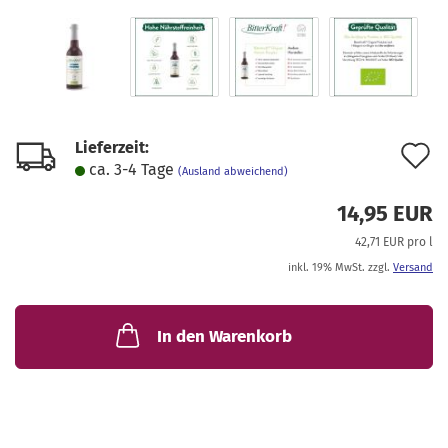
Lieferzeit:
A
ca. 3-4 Tage
(Ausland abweichend)
d
14,95 EUR
M
42,71 EUR pro l
inkl. 19% MwSt. zzgl.
Versand
In den Warenkorb