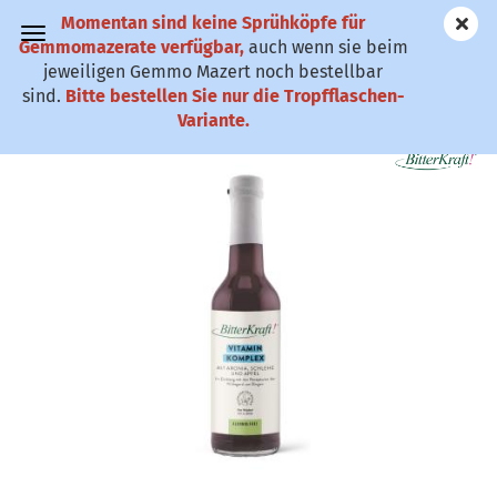
Momentan sind keine Sprühköpfe für
✆ 0911-61 79
Gemmomazerate verfügbar,
auch wenn sie beim
25
jeweiligen Gemmo Mazert noch bestellbar
sind.
Bitte bestellen Sie nur die Tropfflaschen-
Bitterkraft!Original Vitaminkomplex Saft
Variante.
(Art.Nr.:
GBKBS
)