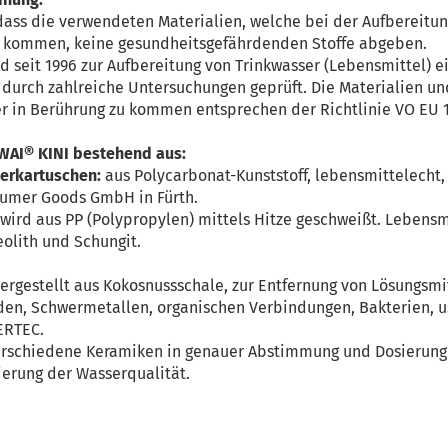
 dass die verwendeten Materialien, welche bei der Aufbereitu
kt kommen, keine gesundheitsgefährdenden Stoffe abgeben.
 seit 1996 zur Aufbereitung von Trinkwasser (Lebensmittel) ei
d durch zahlreiche Untersuchungen geprüft. Die Materialien u
r in Berührung zu kommen entsprechen der Richtlinie VO EU 
WAI® KINI bestehend aus:
terkartuschen:
aus Polycarbonat-Kunststoff, lebensmittelecht
sumer Goods GmbH in Fürth.
wird aus PP (Polypropylen) mittels Hitze geschweißt. Lebensmi
eolith und Schungit.
rgestellt aus Kokosnussschale, zur Entfernung von Lösungsmit
iden, Schwermetallen, organischen Verbindungen, Bakterien, u
TERTEC.
rschiedene Keramiken in genauer Abstimmung und Dosierung.
ierung der Wasserqualität.