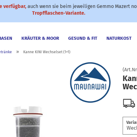
 verfügbar,
auch wenn sie beim jeweiligen Gemmo Mazert noc
✆ 0911-61 79 25
SONDERANGEBOTE
Suche...
Tropfflaschen-Variante.
BASEN
KRÄUTER & MOOR
GESUND & FIT
NATURKOST
»
etränke
Kanne KINI Wechselset (1+1)
(Art.Nr
Kan
Wech
Varia