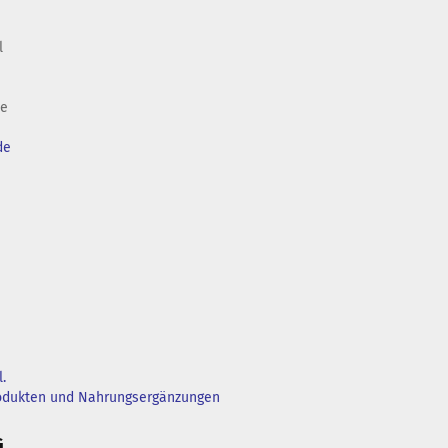
l
de
de
.
rodukten und Nahrungsergänzungen
G