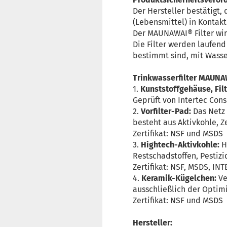
Der Hersteller bestätigt,
(Lebensmittel) in Konta
Der MAUNAWAI® Filter wird
Die Filter werden laufen
bestimmt sind, mit Wasse
Trinkwasserfilter MAUNA
1.
Kunststoffgehäuse, Fil
Geprüft von Intertec Con
2.
Vorfilter-Pad:
Das Netz 
besteht aus Aktivkohle, Z
Zertifikat: NSF und MSDS
3.
Hightech-Aktivkohle:
He
Restschadstoffen, Pestiz
Zertifikat: NSF, MSDS, IN
4.
Keramik-Kügelchen:
Ve
ausschließlich der Optim
Zertifikat: NSF und MSDS
Hersteller: