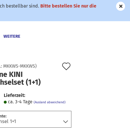
h bestellbar sind.
Bitte bestellen Sie nur die
WEITERE
Auf
.:
MKKWS-MKKWS
)
ne KINI
den
selset (1+1)
Merkzettel
Lieferzeit:
ca. 3-4 Tage
(Ausland abweichend)
nte: