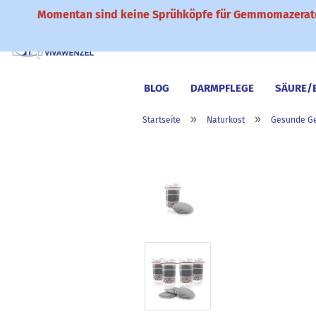
Momentan sind keine Sprühköpfe für Gemmomazerate
BLOG
DARMPFLEGE
SÄURE/
»
»
Startseite
Naturkost
Gesunde G