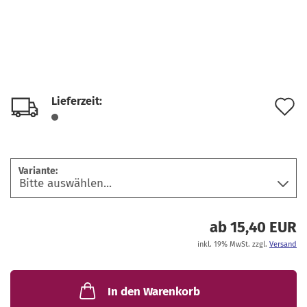
Lieferzeit:
A
d
M
Variante:
ab 15,40 EUR
inkl. 19% MwSt. zzgl.
Versand
In den Warenkorb