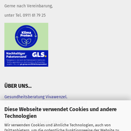
Gerne nach Vereinbarung,
unter Tel. 0911 61 79 25
ÜBER UNS...
Gesundheitsberatung Vivawenzel.
Einzelhandel mit Gesundheitsprodukten und
Diese Webseite verwendet Cookies und andere
Nahrungsergänzungen
Technologien
NEWSLETTER-ANMELDUNG
Wir verwenden Cookies und ähnliche Technologien, auch von
Drittanbietern, um die ordentliche Funktionsweise der Website zu