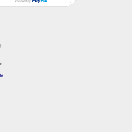
l
de
de