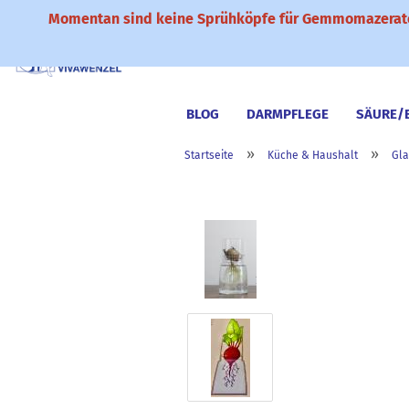
Momentan sind keine Sprühköpfe für Gemmomazerate
BLOG
DARMPFLEGE
SÄURE/
»
»
Startseite
Küche & Haushalt
Gla