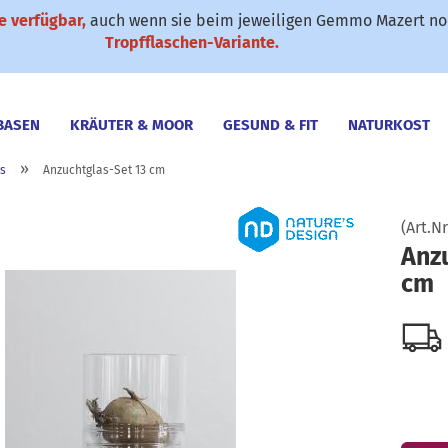
 verfügbar,
auch wenn sie beim jeweiligen Gemmo Mazert noc
✆ 0911-61 79 25
SONDERANGEBOTE
Suche...
Tropfflaschen-Variante.
BASEN
KRÄUTER & MOOR
GESUND & FIT
NATURKOST
»
s
Anzuchtglas-Set 13 cm
(Art.Nr
Anz
cm