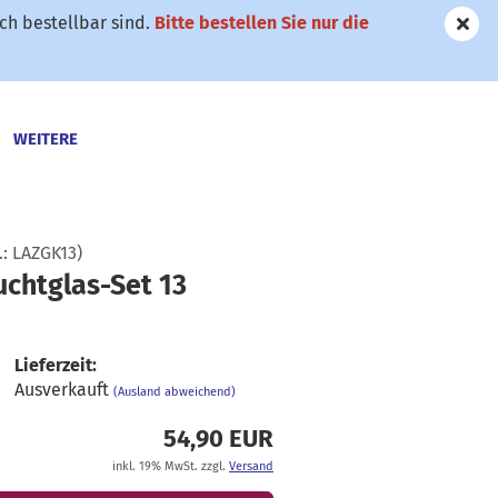
h bestellbar sind.
Bitte bestellen Sie nur die
WEITERE
.:
LAZGK13
)
uchtglas-Set 13
Lieferzeit:
Ausverkauft
(Ausland abweichend)
54,90 EUR
inkl. 19% MwSt. zzgl.
Versand